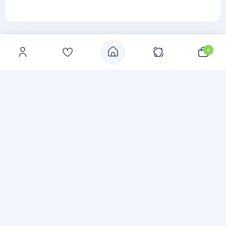
0
سبد خرید
اطلاعیه ها
علاقه مندی
ورود
تهران - خ سعدی - خ اکباتان - کوچه آهنین -
پاساژ مالکی - زیرزمین - پلاک 35
تماس با پشتیبانی
درباره
ما