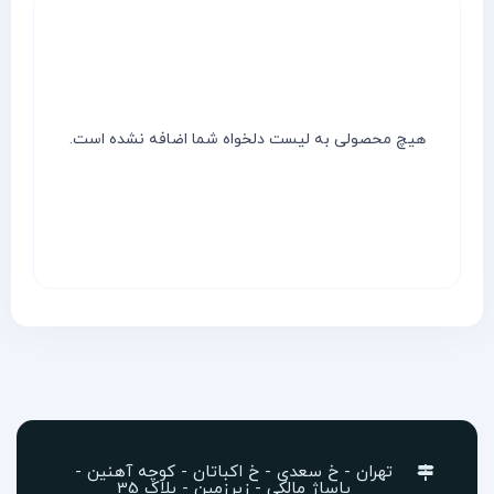
هیچ محصولی به لیست دلخواه شما اضافه نشده است.
تهران - خ سعدی - خ اکباتان - کوچه آهنین -
پاساژ مالکی - زیرزمین - پلاک 35