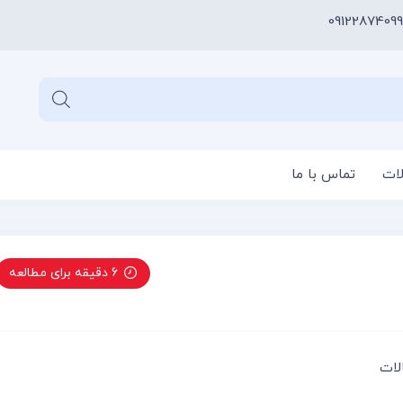
09122874099
لات
تماس با ما
سبد خری
6 دقیقه برای مطالعه
لات