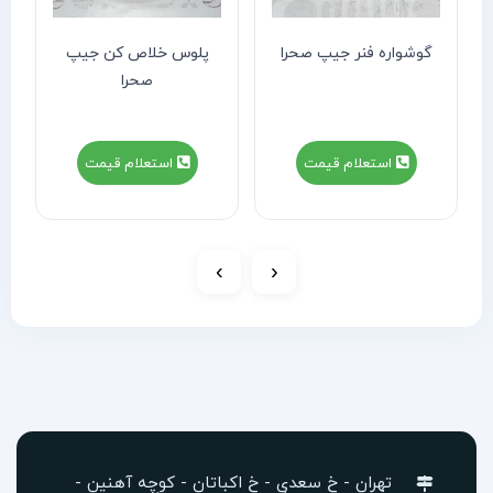
گوشواره فنر جیپ صحرا
پلوس خلاص کن جیپ
صحرا
استعلام قیمت
استعلام قیمت
›
‹
تهران - خ سعدی - خ اکباتان - کوچه آهنین -