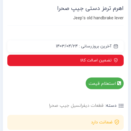
اهرم ترمز دستی جیپ صحرا
Jeep's old handbrake lever
آخرین بروزرسانی : 1403/04/24
تضمین اصالت کالا
استعلام قیمت
دسته:
قطعات دیفرانسیل جیپ صحرا
ضمانت دارد