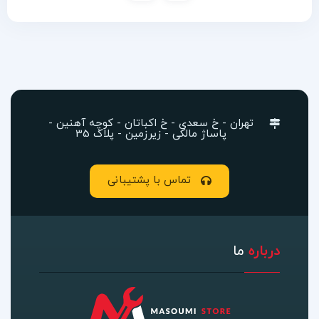
تهران - خ سعدی - خ اکباتان - کوچه آهنین -
پاساژ مالکی - زیرزمین - پلاک 35
تماس با پشتیبانی
درباره
ما