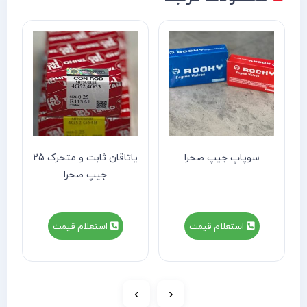
سوپاپ جیپ صحرا
یاتاقان ثابت و متحرک 25
جیپ صحرا
استعلام قیمت
استعلام قیمت
›
‹