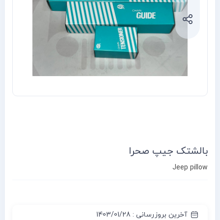
بالشتک جیپ صحرا
Jeep pillow
آخرین بروزرسانی : 1403/01/28