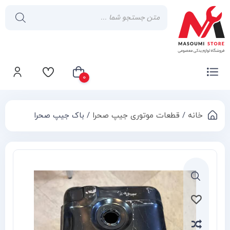
0
خانه
/
قطعات موتوری جیپ صحرا
/ باک جیپ صحرا
سبد خرید شما خالی است
Compa