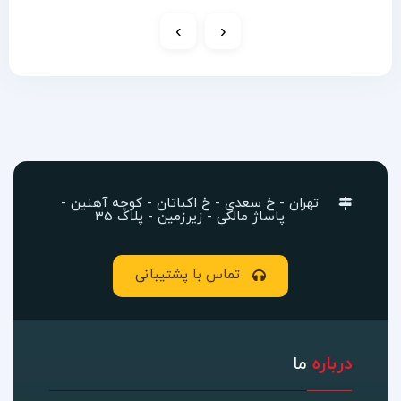
›
‹
تهران - خ سعدی - خ اکباتان - کوچه آهنین -
پاساژ مالکی - زیرزمین - پلاک 35
تماس با پشتیبانی
درباره
ما