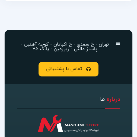
تهران - خ سعدی - خ اکباتان - کوچه آهنین -
پاساژ مالکی - زیرزمین - پلاک 35
تماس با پشتیبانی
درباره
ما