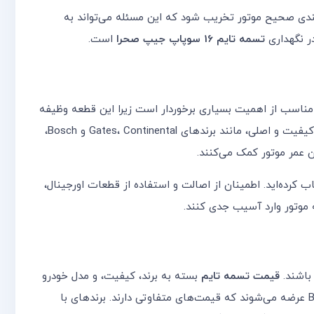
دی صحیح موتور تخریب شود که این مسئله می‌تواند به
ر نگهداری
تسمه تایم 16 سوپاپ جیپ صحرا
است.
ناسب از اهمیت بسیاری برخوردار است زیرا این قطعه وظیفه
با کیفیت و اصلی، مانند برندهای Gates، Continental و Bosch،
ن عمر موتور کمک می‌کنند.
کرده‌اید. اطمینان از اصالت و استفاده از قطعات اورجینال،
 موتور وارد آسیب جدی کنند.
باشند.
قیمت تسمه تایم
بسته به برند، کیفیت، و مدل خودرو
متغیر است و می‌تواند در بازارهای مختلف متفاوت باشد. تسمه‌های تایم با برندهای معروفی مانند Gates، Continental، Dayco و Bosch عرضه می‌شوند که قیمت‌های متفاوتی دارند. برندهای با