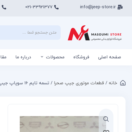
021-33921377
info@jeep-store.ir
صفحه اصلی
فروشگاه
محصولات
درباره ما
مقا
خانه
/
قطعات موتوری جیپ صحرا
/ تسمه تایم 16 سوپاپ جیپ صحرا