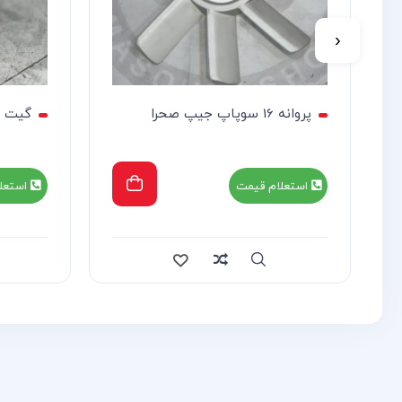
‹
پروانه 16 سوپاپ جیپ صحرا
گیت س
استعلام قیمت
استعل
re
Quick view
Compare
Quick view