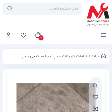
0
خانه
/
قطعات تزیینات جیپ
/ جا سوئیچی جیپ
سبد خرید شما خالی است
Compa