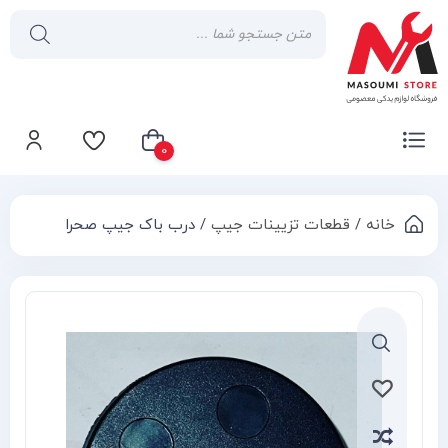
0
خانه
/
قطعات تزیینات جیپ
/ درب باک جیپ صحرا
سبد خرید شما خالی است
Compa