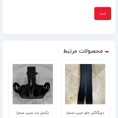
محصولات مرتبط
دورگلگیر جلو جیپ صحرا
بکسل بند جیپ صحرا