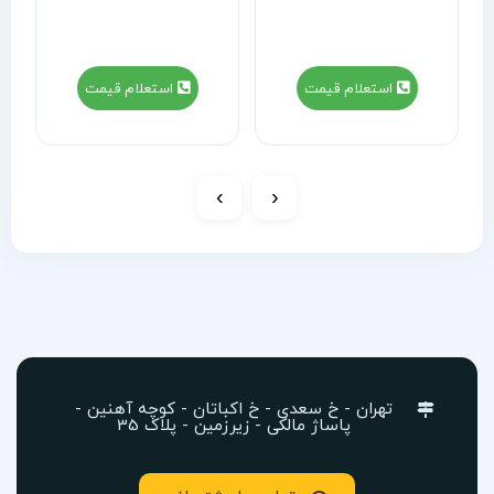
استعلام قیمت
استعلام قیمت
›
‹
تهران - خ سعدی - خ اکباتان - کوچه آهنین -
پاساژ مالکی - زیرزمین - پلاک 35