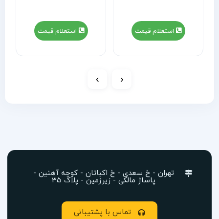
استعلام قیمت
استعلام قیمت
›
‹
تهران - خ سعدی - خ اکباتان - کوچه آهنین -
پاساژ مالکی - زیرزمین - پلاک 35
تماس با پشتیبانی