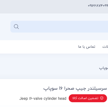
09122874099
لات
تماس با ما
سبد خری
سرسیلندر جیپ صحرا 16 سوپاپ
تضمین اصالت کالا
Jeep 16-valve cylinder head