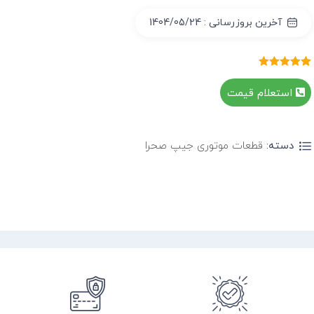
آخرین بروزرسانی : 1404/05/24
1
امتیازدهی
5.00
از 5 در
استعلام قیمت
امتیازدهی
مشتری
دسته:
قطعات موتوری جیپ صحرا