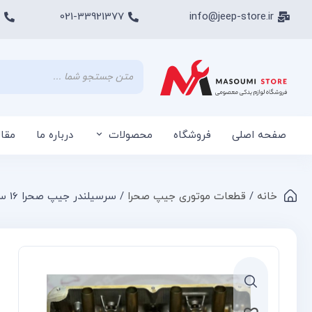
021-33921377
info@jeep-store.ir
صفحه اصلی
فروشگاه
محصولات
درباره ما
مقا
خانه
/
قطعات موتوری جیپ صحرا
/ سرسیلندر جیپ صحرا 16 سوپاپ