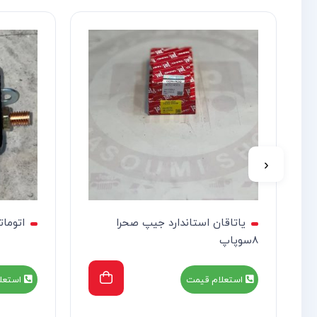
‹
یاتاقان استاندارد جیپ صحرا
اتوما
8سوپاپ
استعلام قیمت
استعل