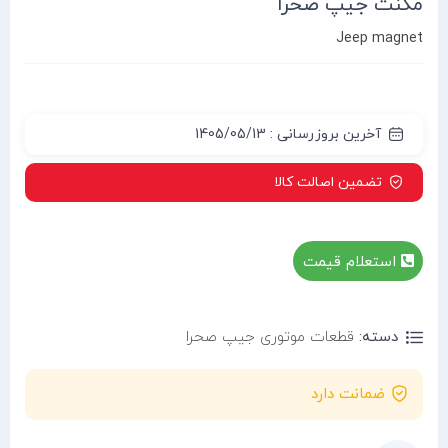
مگنت جیپ صحرا
امتیازدهی
مشتری
Jeep magnet
آخرین بروزرسانی : 1405/05/13
تضمین اصالت کالا
استعلام قیمت
دسته:
قطعات موتوری جیپ صحرا
ضمانت دارد