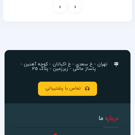
›
‹
تهران - خ سعدی - خ اکباتان - کوچه آهنین -
پاساژ مالکی - زیرزمین - پلاک 35
تماس با پشتیبانی
درباره
ما