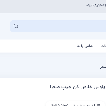
09122874099
لات
تماس با ما
سبد خری
حرا
پلوس خلاص کن جیپ صحرا
آخرین بروزرسانی : 1403/05/07