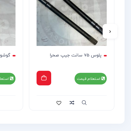
‹
پلوس 75 سانت جیپ صحرا
گوشوا
استعلام قیمت
استعل
re
Quick view
Compare
Quick view