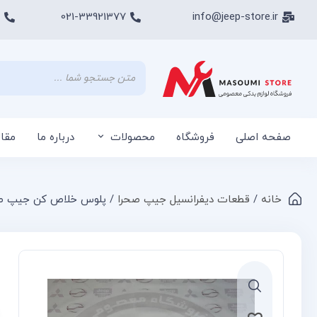
021-33921377
info@jeep-store.ir
صفحه اصلی
فروشگاه
محصولات
درباره ما
مقا
خانه
/
قطعات دیفرانسیل جیپ صحرا
/ پلوس خلاص کن جیپ ص