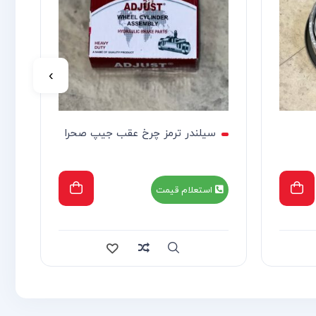
›
سیلندر ترمز چرخ عقب جیپ صحرا
استعلام قیمت
 view
Compare
Quick view