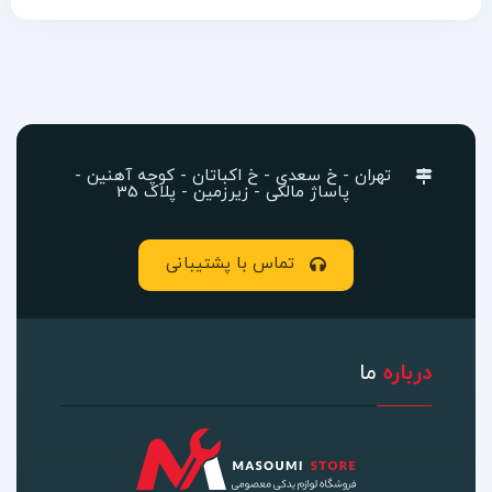
تهران - خ سعدی - خ اکباتان - کوچه آهنین -
پاساژ مالکی - زیرزمین - پلاک 35
تماس با پشتیبانی
درباره
ما