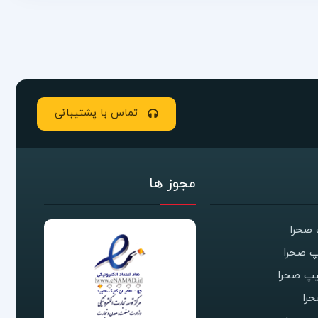
تماس با پشتیبانی
مجوز ها
صحرا
 صحرا
یپ صحرا
را