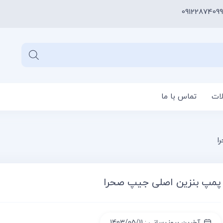
09122874099
لات
تماس با ما
سبد خری
ا
پمپ بنزین اصلی جیپ صحرا
آخرین بروزرسانی : 1403/05/11