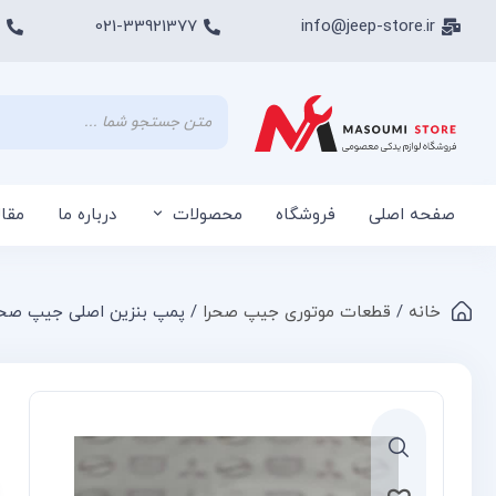
021-33921377
info@jeep-store.ir
صفحه اصلی
فروشگاه
محصولات
درباره ما
مقا
خانه
/
قطعات موتوری جیپ صحرا
/ پمپ بنزین اصلی جیپ صحر