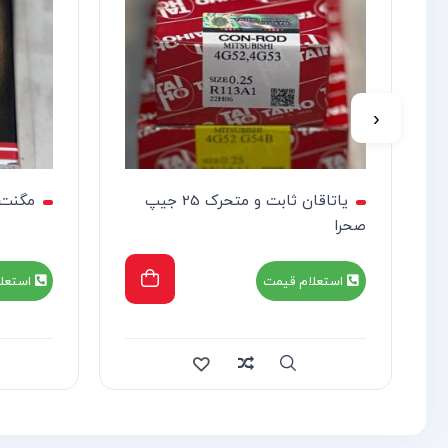
‹
یاتاقان ثابت و متحرک 25 جیپ
مگنت 
صحرا
استعلام قیمت
استعل
re
Quick view
Compare
Quick view