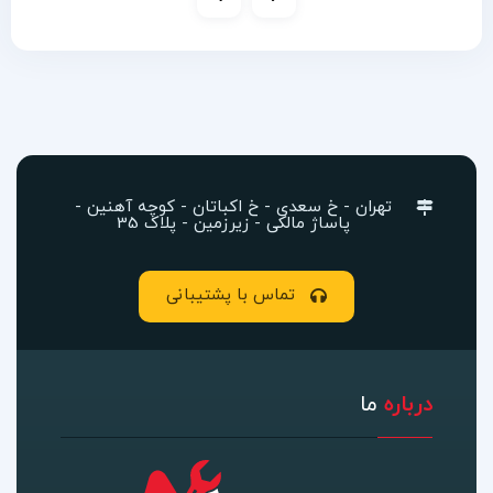
تهران - خ سعدی - خ اکباتان - کوچه آهنین -
پاساژ مالکی - زیرزمین - پلاک 35
تماس با پشتیبانی
درباره
ما