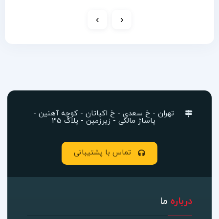
›
‹
تهران - خ سعدی - خ اکباتان - کوچه آهنین -
پاساژ مالکی - زیرزمین - پلاک 35
تماس با پشتیبانی
درباره
ما