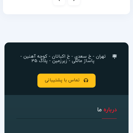
تهران - خ سعدی - خ اکباتان - کوچه آهنین -
پاساژ مالکی - زیرزمین - پلاک 35
تماس با پشتیبانی
درباره
ما