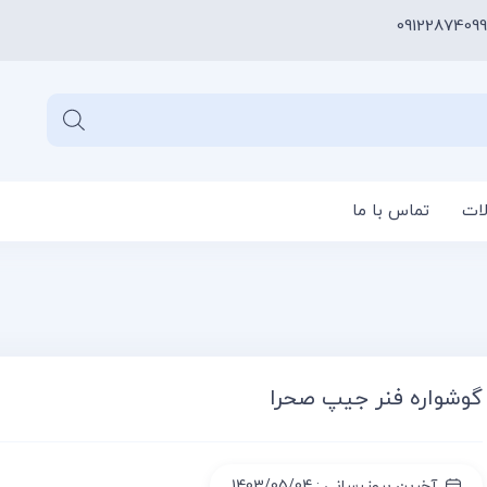
09122874099
لات
تماس با ما
سبد خری
گوشواره فنر جیپ صحرا
آخرین بروزرسانی : 1403/05/04