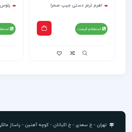
اهرم ترمز دستی جیپ صحرا
پلوس 75 سانت جیپ ص
استعلام قیمت
استعل
re
Quick view
Compare
Quick view
تهران - خ سعدی - خ اکباتان - کوچه آهنین - پاساژ مالکی -