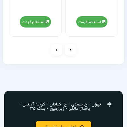
استعلام قیمت
استعلام قیمت
›
‹
تهران - خ سعدی - خ اکباتان - کوچه آهنین -
پاساژ مالکی - زیرزمین - پلاک 35