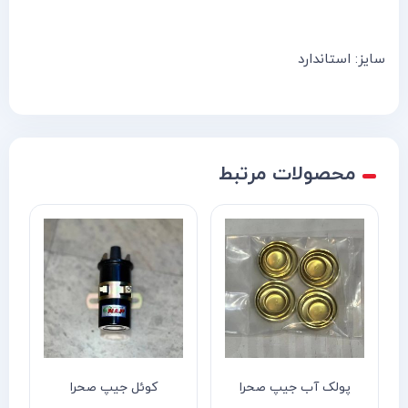
سایز: استاندارد
محصولات مرتبط
پولک آب جیپ صحرا
کوئل جیپ صحرا